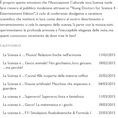
È proprio queste emozioni che l'Associazione Culturale inco.Scienza vuole
fare rivivere al pubblico modenese attraverso "Young Doctors for Science 4 -
Enterteinment Edition", il ciclo di conferenze divulgative a carattere
scientifico che metterà in luce come dietro al vostro divertimento e
intrattenimento si cela lo zampino della scienza. Si parte con la musica: tutti
sperimentiamo la profonda armonia e l'ineccepibile eleganza delle note, ma
quanti conoscono veramente da dove trae le basi?
CALENDARIO
La Scienza è .... Musica! Relazioni fisiche nell'armonia
11/02/2015
RELATORI
La Scienza è ... Gioco animale! Noi giochiamo, loro giocano
18/02/2015
... ma perché?
RELATORI
Giulio Bursi
La Scienza è ... Cucina! Alla scoperta della materia soffice
25/02/2015
RELATORI
La Scienza è ... Visione artificiale! Macchine che imparano a
04/03/2015
Ilaria Stradi
guardare
INFORMAZIONI
RELATORI
Giulia Milia
La scienza è ... Supereroi! Supereroi, fisica e fantafisica
11/03/2015
Tutti noi, più o meno frequentemente, ascoltiamo musica e talvolta
rimaniamo affascinati da una canzone, una melodia, o anche solo un
RELATORI
INFORMAZIONI
La scienza è ... Gioco! La matematica e i giochi
18/03/2015
passaggio particolare. Quante volte però siamo rimasti affascinati dal fatto
Stefano Alletto
Noi tutti parliamo tanto di gioco, ma in realtà sappiamo di cosa stiamo
che possiamo effettivamente ascoltare la musica? Quanti di noi sanno quali
RELATORI
INFORMAZIONI
La scienza è ... F1! Simulazioni fluidodinamiche & Formula 1
25/03/2015
parlando? Vi siete mai chiesti quali sono le funzioni del gioco? Vi siete mai
sono i fenomeni alla base della generazione dei suoni che ci portano la
Elena Tea Russo